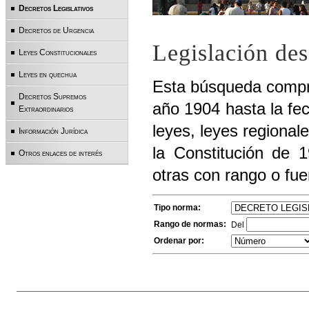
Decretos Legislativos
Decretos de Urgencia
Legislación de
Leyes Constitucionales
Leyes en quechua
Esta búsqueda compre
Decretos Supremos
año 1904 hasta la fec
Extraordinarios
leyes, leyes regiona
Información Jurídica
la Constitución de 1
Otros enlaces de interés
otras con rango o fue
Tipo norma:
Rango de normas:
Del
Ordenar por: